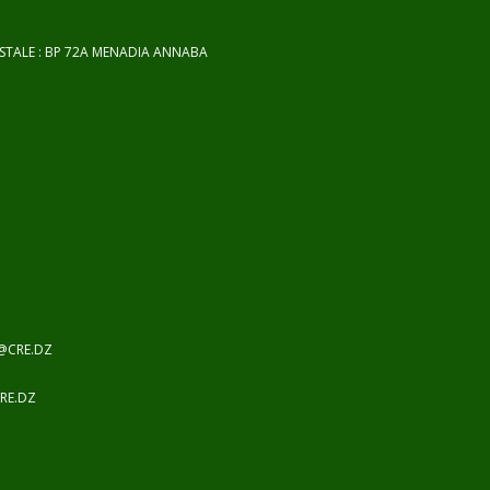
OSTALE : BP 72A MENADIA ANNABA
@CRE.DZ
RE.DZ