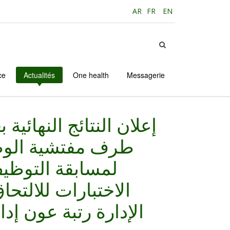
AR
FR
EN
ce
Actualités
One health
Messagerie
إعلان النتائج النهائية 
طرف مفتشية الوظي
لمسابقة التوظ
الاختبارات للالتح
الإدارة رتبة عون إد