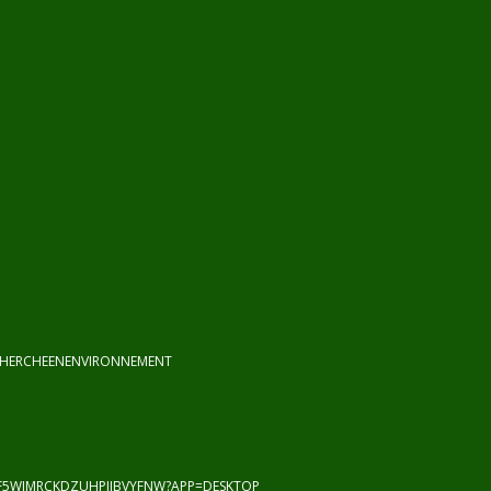
CHERCHEENENVIRONNEMENT
F5WJMRCKDZUHPJIBVYFNW?APP=DESKTOP