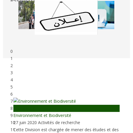
0
1
2
3
4
5
6
7
Lire la suite
8
Environnement et Biodiversité
9
27 juin 2020
Activités de recherche
10
Cette Division est chargée de mener des études et des
11