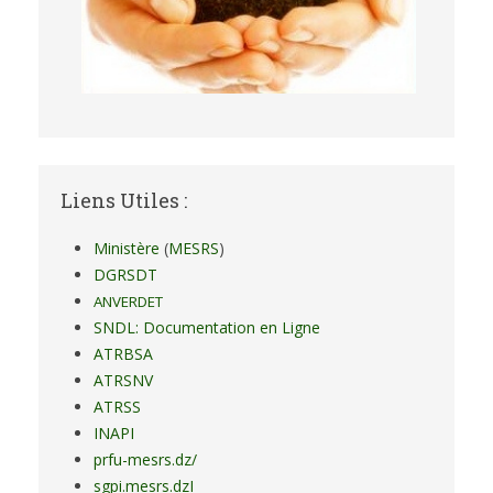
Liens Utiles :
Ministère
(
MESRS
)
DGRSDT
ANVERDET
SNDL: Documentation en Ligne
ATRBSA
ATRSNV
ATRSS
INAPI
prfu-mesrs.dz/
sgpi.mesrs.dzI