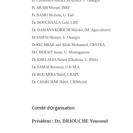
Pr. CHAHMA ABDELMADJID, U. Ouargla
Pr. ARABI Morad, INRF
Pr. NASRI Hichem, U. Tarf
Dr. BOUCHAALA Laid, CRE
Dr. HAMANA KORICHI Malika, (M. Agriculture)
Dr.SAMAI Djamel, U. Ouargla
Dr.KECHBAR saif Allah Mohamed, CRSTRA
Dr.CHERAIT Asma, U. Mostaganem
Dr. KHELALFA Nawel Elkahina, U. Blida
Dr. SAMAI Ibtissem, U.B.M.A
Dr. BOUARRA Nabil, CRAPC
Dr. CHARCHAR Nabil, CRBtbold
Comité d’Organisation
Président : Dr. DRIOUCHE Youssouf