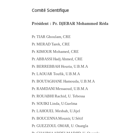
Comité Scientifique
Président : Pr. DJEBAR Mohammed Réda
Pr. TIAR Ghoulam, CRE
Pr. MERAD Tarek, CRE
Pr. KIMOUR Mohamed, CRE
Pr. ABBASSI Hadj Ahmed, CRE
Pr. BERREBBAH Houria, U.B.M.A
Pr. LAOUAR Toufik, U.B.M.A
Pr. BOUTAGHANE Hamouda, U.B.M.A
Pr. RAMDANI Messaoud, U.B.M.A
Pr. ROUABHI Rachid, U. Tebessa
Pr. SOUIKI Linda, U.Guelma
Pr. LAHOUEL Mesbah, U.Jijel
Pr. BOUCENNA Mounir, U.Sétif
Pr. GUEZZOUL OMAR, U. Ouargla