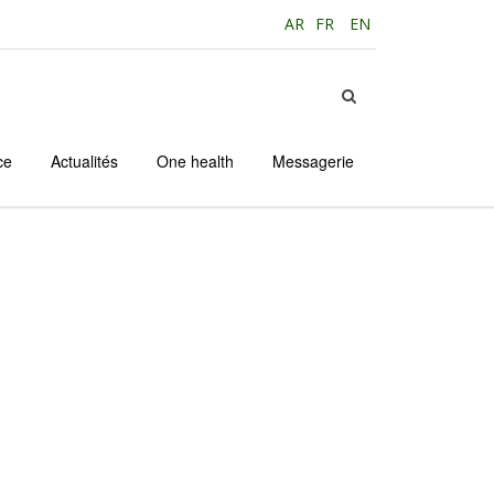
AR
FR
EN
ce
Actualités
One health
Messagerie