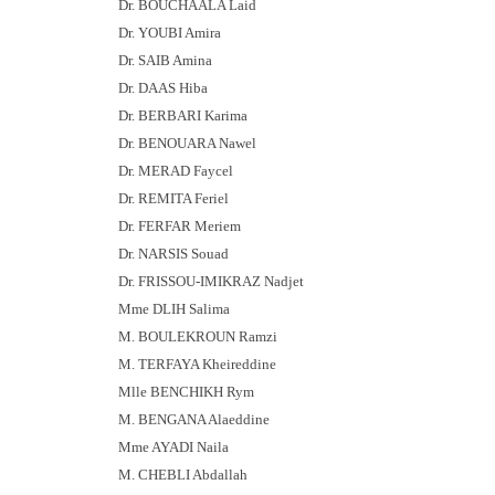
Dr. BOUCHAALA Laid
Dr. YOUBI Amira
Dr. SAIB Amina
Dr. DAAS Hiba
Dr. BERBARI Karima
Dr. BENOUARA Nawel
Dr. MERAD Faycel
Dr. REMITA Feriel
Dr. FERFAR Meriem
Dr. NARSIS Souad
Dr. FRISSOU-IMIKRAZ Nadjet
Mme DLIH Salima
M. BOULEKROUN Ramzi
M. TERFAYA Kheireddine
Mlle BENCHIKH Rym
M. BENGANA Alaeddine
Mme AYADI Naila
M. CHEBLI Abdallah